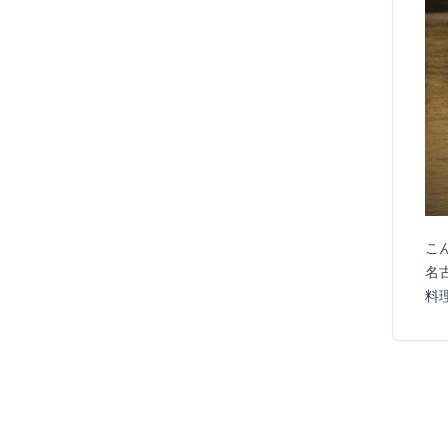
こ
名
料